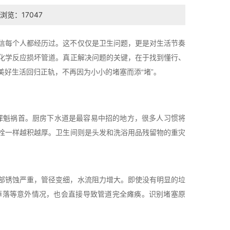
浏览：17047
信每个人都经历过。这不仅仅是卫生问题，更是对生活节奏
化学反应损坏管道。真正解决问题的关键，在于找到懂行、
好生活回归正轨，不再因为小小的堵塞而添“堵”。
罪魁祸首。厨房下水道是最容易中招的地方，很多人习惯将
栓一样越积越厚。卫生间则是头发和洗浴用品残留物的重灾
部锈蚀严重，管径变细，水流阻力增大。即使没有明显的垃
掉落等意外情况，也会直接导致管道完全瘫痪。识别堵塞原