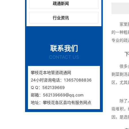
疏通新闻
行业资讯
家里
的一种粗
专业的疏
联系我们
CONTACT US
很多
攀枝花本地管道疏通网
剩菜剩汤
24小时咨询电话：13657088836
区，尤其
Q Q：562139669
邮箱：562139669@qq.com
除了
地址：攀枝花各区县均有服务网点
圾堆积，
因，是选