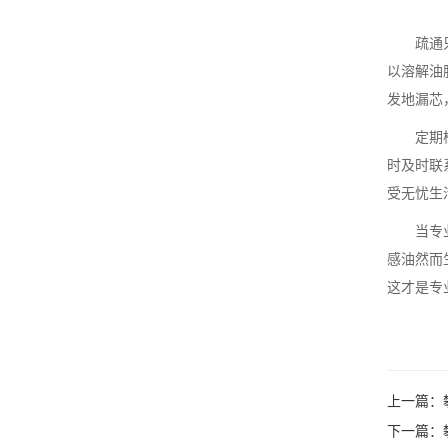
疏通
以溶解油
发地漏芯
定期
时及时联
受无忧生
当专
感油然而
这才是专
上一篇：
下一篇：