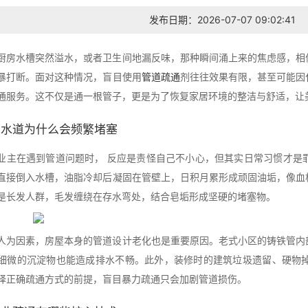
发布日期：2026-07-07 09:02:41
厨房水槽突然溢水，或者卫生间地漏反味，那种瞬间涌上来的焦虑感，相
暴打断。面对这种情况，盲目使用
管道疏通
剂往往效果有限，甚至可能因
通服务。这不仅是通一根管子，更是为了恢复家居环境的整洁与舒适，让美
下水道为什么会频繁堵塞
业主在遇到管道问题时， 反应是责怪自己不小心，但其实日常习惯才是
直接倒入水槽，油脂冷却后凝固在管壁上，日积月累形成顽固油垢，像血
是长发人群，毛发缠绕在存水弯处，结合皂垢形成坚硬的堵塞物。
人为因素，房屋本身的管道设计老化也是重要原因。老式小区的铸铁管内
细微的沉淀物也能造成排水不畅。此外，装修时的建筑垃圾遗留、硬物
择正确疏通方式的前提，盲目暴力疏通只会加剧管道损伤。