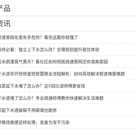
产品
资讯
管道里硫化氢有多危险？看完这篇你就懂了
装修必看：独立上下水怎么改？合理规划提升居住体验
污水倒灌臭气熏天？看社区如何彻底疏通管网还你清爽家园
下水道非开挖修复短管置换全流程解析：如何高效解决管道堵塞难题
洗菜盆下水堵了怎么办？这5招比请师傅更省钱
下水道堵了怎么办？专业疏通师傅教你快速解决生活难题
家庭下水道破裂不用砸墙也能修
养殖场粪便这样处理，变废为宝不污染