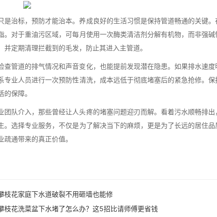
只是治标，预防才能治本。养成良好的生活习惯是保持管道畅通的关键。
脂。对于重油污区域，可每月使用一次酶类清洁剂分解有机物，而非强碱
，并定期清理拦截到的毛发，防止其进入主管道。
检查管道的排气情况和声音变化，也能提前发现潜在隐患。如果排水速度
系专业人员进行一次预防性清洗，成本远低于彻底堵塞后的紧急抢修。保
活的保障。
业团队介入，那些曾经让人头疼的堵塞问题迎刃而解。看着污水顺畅排出
生。选择专业服务，不仅是为了解决当下的麻烦，更是为了长远的居住品
业疏通带来的真正价值。
攀枝花家庭下水道破裂不用砸墙也能修
攀枝花洗菜盆下水堵了怎么办？这5招比请师傅更省钱