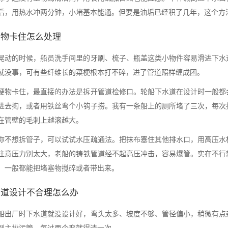
后，用热水冲两分钟，小堵基本能通。但要是油垢已经积了几年，这个方
杂物卡住怎么处理
晃动的时候，船员洗手间里的牙刷、梳子、瓶盖这类小物件容易滑进下水
就没事，可有些纤维长的菜梗根本打不碎，进了管道照样缠成团。
硬物卡住，最直接的办法是拆开管道检修口。轮船下水道在设计时一般都
进去掏，或者用铁丝弯个小钩子捞。我有一条船上的厕所堵了三次，每次
在管壁的毛刺上越滚越大。
你不想拆管子，可以试试水压疏通法。把抹布塞住其他排水口，用高压水
注意压力别太大，老船的铸铁管道经不起高压冲击，容易爆管。实在不行
，一般都能把堵塞物搅碎或者带出来。
管道设计不合理怎么办
船出厂时下水道就没设计好，弯头太多、坡度不够、管径偏小，稍微有点
到主排污管，每过两个弯就得清一次。