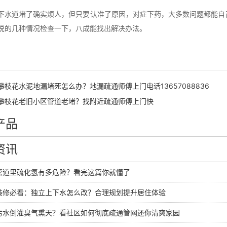
下水道堵了确实烦人，但只要认准了原因，对症下药，大多数问题都能自
说的几种情况检查一下，八成能找出解决办法。
攀枝花水泥地漏堵死怎么办？地漏疏通师傅上门电话13657088836
攀枝花老旧小区管道老堵？找附近疏通师傅上门快
产品
资讯
管道里硫化氢有多危险？看完这篇你就懂了
装修必看：独立上下水怎么改？合理规划提升居住体验
污水倒灌臭气熏天？看社区如何彻底疏通管网还你清爽家园