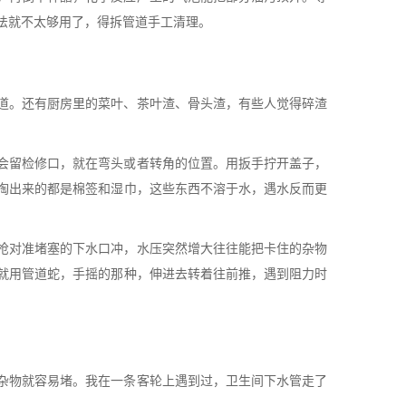
法就不太够用了，得拆管道手工清理。
道。还有厨房里的菜叶、茶叶渣、骨头渣，有些人觉得碎渣
会留检修口，就在弯头或者转角的位置。用扳手拧开盖子，
掏出来的都是棉签和湿巾，这些东西不溶于水，遇水反而更
枪对准堵塞的下水口冲，水压突然增大往往能把卡住的杂物
就用管道蛇，手摇的那种，伸进去转着往前推，遇到阻力时
杂物就容易堵。我在一条客轮上遇到过，卫生间下水管走了