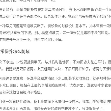
设计缺陷，最简单的补救是加装二次通风管。在下水管的更高 点装一个
垃圾就不容易在弯头处堆积。如果条件允许，把直角弯头换成两个45度
一种常见问题是管道坡度反了。装设备的时候没注意水平，排水管有一段
每米2到3厘米的下坡。别小看这点坡度，差一厘米就是堵和不堵的区别
定期拧开放水冲一冲，把积存的泥沙排掉。
日常保养怎么防堵
次下水道，少说要折腾半天。与其临时抱佛脚，不如把功夫花在平时。厨
去。我建议用双层滤网，上层粗网拦大块，下层细网拦渣子。滤网每天清
间那边更要注意，在洗手台和淋浴区下水口加装毛发收集器，就是那种带
下水口周围，把黏在上面的皂垢和皮脂刷掉。洗衣房里，洗衣机排水管更
絮和泡沫很容易把池子堵住。
月做一次预防性疏通。晚上睡前向下水道倒一壶热水，或者用生物酶清洁
等到水漫金山再着急，那时候再好的疏通剂也救不了，只能拆管子了。