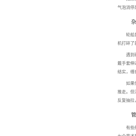
气泡消停
轮船
机打碎了
遇到
戴手套伸
结实，缠
如果
推走。但
反复抽拉
有些
七个弯才