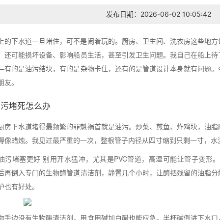
发布日期：2026-06-02 10:05:42
上的下水道一旦堵住，可不是闹着玩的。厨房、卫生间、洗衣房这些地方
，还可能损坏设备、影响船员生活，甚至引发卫生问题。我自己在船上待
—有的是油污结块，有的是杂物卡住，还有的是管道设计本身就有问题。
朋友。
油污堵死怎么办
厨房下水道堵得最频繁的罪魁祸首就是油污。炒菜、煎鱼、炸鸡块，油脂
得像蜡烛。我见过最严重的一次，整根管子内径从四寸缩到只剩一寸，水
油污堵塞更好 别用开水猛冲，尤其是PVC管道，高温可能让管子变形
后再倒入专门的生物酶管道清洁剂，静置几个小时，让酶把残留的油脂分
护也有好处。
你手边没有生物酶清洁剂，用食用碱加白醋也能应急。半杯碱倒进下水口