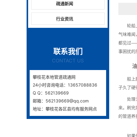
疏通新闻
行业资讯
轮船
气味难闻
都见过—
联系我们
事困扰的
CONTACT US
攀枝花本地管道疏通网
船上
24小时咨询电话：13657088836
子久了硬
Q Q：562139669
处理
邮箱：562139669@qq.com
来。刷完
地址：攀枝花各区县均有服务网点
的管道养
如果