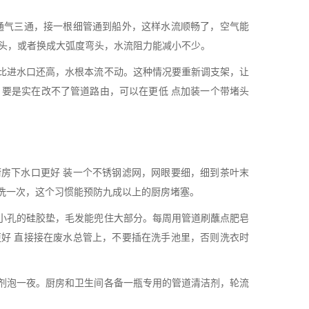
通气三通，接一根细管通到船外，这样水流顺畅了，空气能
弯头，或者换成大弧度弯头，水流阻力能减小不少。
比进水口还高，水根本流不动。这种情况要重新调支架，让
。要是实在改不了管道路由，可以在更低 点加装一个带堵头
房下水口更好 装一个不锈钢滤网，网眼要细，细到茶叶末
洗一次，这个习惯能预防九成以上的厨房堵塞。
小孔的硅胶垫，毛发能兜住大部分。每周用管道刷蘸点肥皂
好 直接接在废水总管上，不要插在洗手池里，否则洗衣时
剂泡一夜。厨房和卫生间各备一瓶专用的管道清洁剂，轮流