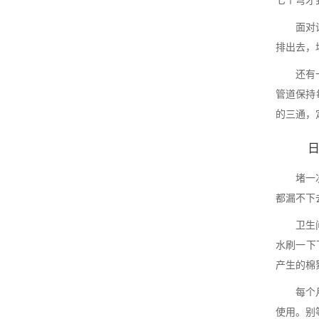
面对
排出去，
还有
管道保持
的三通，
堵一
都漏不下
卫生
水刷一下
产生的棉
每个
使用。别