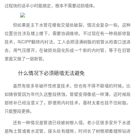
过程快的话半小时能搞定，根本不需要动到墙体。
但如果是主下水管在楼板交接处破裂，情况会复杂一些。这种
位置往往涉及楼上楼下，需要协调维修。不过现在有一种局部修复
技术，叫CIPP翻转内衬法，工人会把浸满树脂的软管从检查口送进
去，用气压撑开，在破损处固化形成一个新的内衬管，等于在旧管
里面又做了一层新管。
什么情况下必须砸墙无法避免
虽然有很多非破坏性修复技术，但也有不得不砸墙的时候。比
如铸铁管因为年代久远整段锈蚀，管壁变得像纸一样薄，这时候局
部修补已经没意义了。即便用内衬技术，基材太差也挂不住树脂，
只能整段更换。
还有一种情况是管道已经被树根入侵。老小区很多室外下水道
是陶土管或者水泥管，接头处有缝隙，时间长了树根顺着缝隙钻进