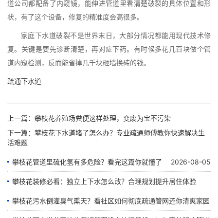
道公司都配备了内窥镜，能伸进管道里看清楚破裂的具体位置和形
状，有了这个设备，修复的精准度会高很多。
家庭下水道破裂不是世界末日，大部分情况都能用现代技术修
复。关键是要先诊断清楚，再对症下药。有时候多花几百块做个管
道内窥检测，反而能省掉几千块砸墙换砖的钱。
疏通下水道
上一篇：
攀枝花养殖场粪便这样处理，变废为宝不污染
下一篇：
攀枝花下水道堵了怎么办？专业疏通师傅教你快速解决生
活难题
攀枝花管道里硫化氢有多危险？看完这篇你就懂了
2026-08-05
攀枝花装修必看：独立上下水怎么改？合理规划提升居住体验
攀枝花污水倒灌臭气熏天？看社区如何彻底疏通管网还你清爽家园
2026-07-28