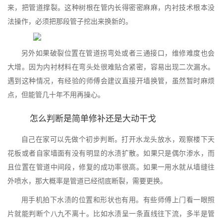
来，把管道撑裂。这种树根在管内长得密密麻麻，内衬技术根本没
法操作，必须把那段管子挖出来换新的。
另外如果破裂位置在管道拐弯处或者三通接口，维修难度也会
大增。因为内衬材料在弯头处很难贴合紧密，容易出现二次漏水。
遇到这种情况，有经验的师傅会建议直接开墙换管，虽然暂时麻烦
点，但能管几十年不用再操心。
怎么判断是简单修补还是大动干戈
自己在家可以先做个初步判断。打开水龙头放水，观察楼下天
花板或者自家墙面有没有明显的水渍扩散。如果只是偶尔渗水，而
且位置在管道中间段，修复的成功率很高。如果一用水就从墙缝往
外喷水，那大概率是管道已经彻底断裂，需要更换。
用手机拍下水渍的位置和形状也有用。有些师傅上门看一眼照
片就能判断个八九不离十。比如水渍呈一条直线往下流，多半是管