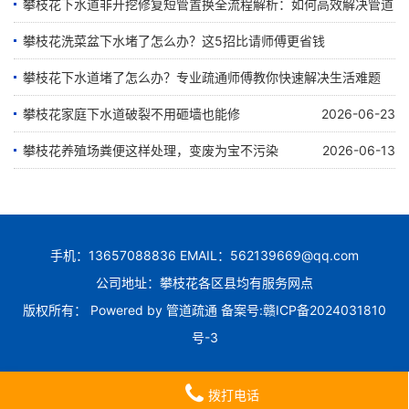
攀枝花下水道非开挖修复短管置换全流程解析：如何高效解决管道
2026-07-24
堵塞难题
攀枝花洗菜盆下水堵了怎么办？这5招比请师傅更省钱
攀枝花下水道堵了怎么办？专业疏通师傅教你快速解决生活难题
2026-07-23
2026-07-17
攀枝花家庭下水道破裂不用砸墙也能修
2026-06-23
2026-07-07
攀枝花养殖场粪便这样处理，变废为宝不污染
2026-06-13
手机：13657088836 EMAIL：562139669@qq.com
公司地址：攀枝花各区县均有服务网点
版权所有： Powered by
管道疏通
备案号:
赣ICP备2024031810
号-3
拨打电话