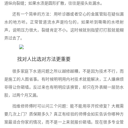
道纵向裂缝；如果水渍是圆形扩散，往往是接头处漏水。
还有一个简单的方法：用听诊器或者空心的金属管贴在疑似漏
水的地方听。正常管道流水声是均匀的，如果听到嘶嘶的水喷射
声，说明压力很大，裂缝肯定不小。这时候就别指望打打胶就能糊
弄过去了。
找对人比选对方法更重要
很多家庭下水道问题之所以越修越糟，不是因为技术不行，而
是施工的人图省事。有时候明明用内衬技术就能解决，工人嫌麻烦
非得让你砸墙。反过来也有明明应该换管，却只在外表糊一层防水
胶，过两个月又漏。
找维修师傅时可以问三个问题：能不能用非开挖修复？大概需
要几次上门？质保期多久？真正有经验的师傅会如实告诉你哪种方
案最适合你家的情况，而不是一上来就报价砸墙。现在很多专业管