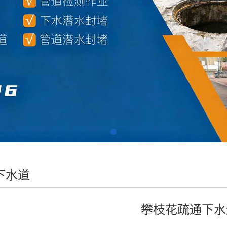
下水道
攀枝花疏通下水