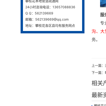
攀枝花本地管道疏通网
24小时咨询电话：13657088836
Q Q：562139669
服
邮箱：562139669@qq.com
专
地址：攀枝花各区县均有服务网点
沟、大
务。
上一篇：
下一篇：
相关
最新
攀枝花