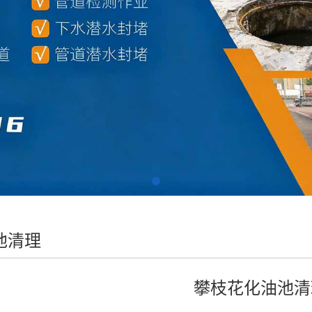
池清理
攀枝花化油池清