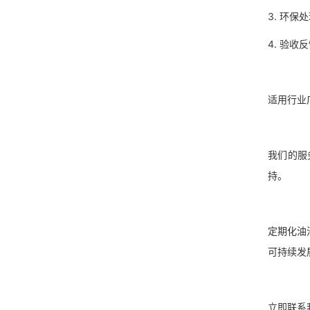
3. 环
4. 验
适用行
我们的服
持。
定期化油
可持续
立即联