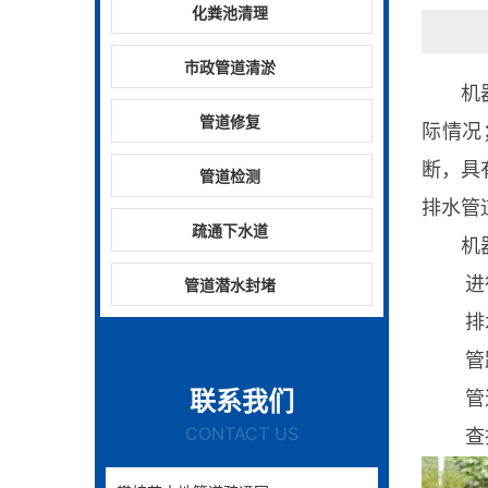
化粪池清理
市政管道清淤
机
管道修复
际情况
断，具
管道检测
排水管
疏通下水道
机
进行
管道潜水封堵
排水系
管路淤
联系我们
管道的
CONTACT US
查找因