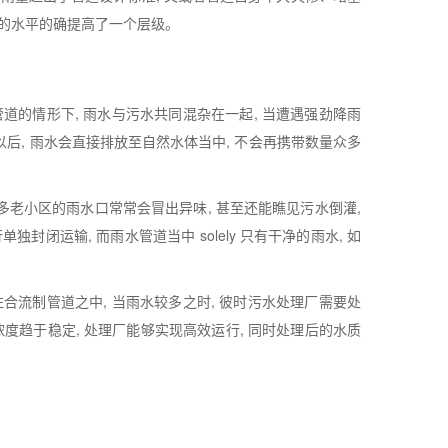
雨的水平的确提高了一个层级。
道的情形下, 雨水与污水共同混杂在一起, 当遭遇强劲降雨
以后, 雨水会直接排放至自然水体当中, 不会再携带数量众多
好多老小区的雨水口常常会冒出异味, 甚至还能瞧见污水倒灌,
闭运输, 而雨水管道当中 solely 只有干净的雨水, 如
合流制管道之中, 当雨水较多之时, 彼时污水处理厂需要处
水浓度趋于稳定, 处理厂能够实现高效运行, 同时处理后的水质