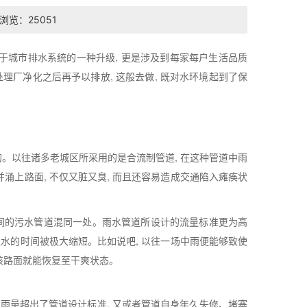
浏览：25051
属于城市排水系统的一种升级, 更是涉及到每家每户生活品质
往处理厂净化之后再予以排放, 这般去做, 既对水环境起到了保
的。以往诸多老城区所采用的是合流制管道, 在这种管道中雨
并涌上路面, 不仅又脏又臭, 而且还容易造成交通陷入瘫痪状
抢空间的污水管道混同一处。雨水管道所设计的流量标准更为高
面积水的时间被极大缩短。比如说吧, 以往一场中雨便能够致使
内该路面就能恢复至干爽状态。
降雨量超出了管道设计标准, 又或者管道自身年久失修、堵塞