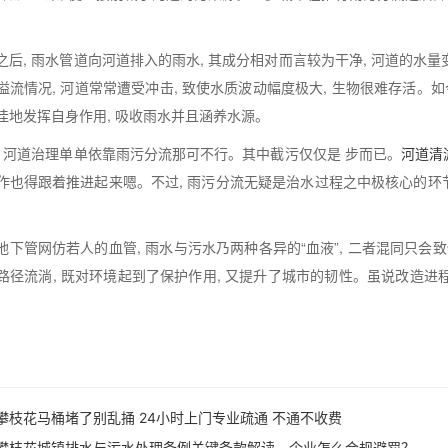
。
之后, 雨水管道向河道排入的雨水, 其成分相对而言较为干净, 河道的水量
溢流情况, 河道常常遭受冲击, 致使水质波动幅度极大, 生物很难存活。如
佳地发挥自身作用, 吸收雨水并且涵养水源。
, 河道治理单单依靠雨污分流那可不行。其中截污仅仅是 步而已。
河道清
作也得跟着推进起来嗯。不过, 雨污分流无疑是治水过程之中极核心的
。
地下管网仿若人的血管, 雨水与污水乃两种各异的“血液”, 二者混同只会
路径流淌, 既对环境起到了保护作用, 又提升了城市的韧性。虽说改造进程
攀枝花马桶堵了别乱捅 24小时上门专业疏通 不通不收费
攀枝花城镇排水与污水处理条例关键条款解读，企业怎么合规避罚？