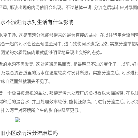
严重, 那该出现的内涝依旧会出现。不过总体来讲, 分流之后城市应对暴
污水不混进雨水对生活有什么影响
水变干净, 这是雨污分流能够带来的最为直接的益处, 在以往运用合流制管
 混合一起的污水会径直倾溢至河中, 进而致使河水遭受污染, 实施分流举措
, 河湖的水质凭借肉眼就能够明显地呈现出变好的态势。
近的水沟不再发臭, 这对普通居民而言, 是最明显不过的变化了。以前, 
 乃是合流管道里的污水在温度较高时发酵所致。实施分流之后, 污水进行单独封
 异味自然而然就消失不见了。
着一个极易被忽视的益处, 那便是污水处理厂的负担得以大幅减轻, 在以往
稀释后的混合水, 并且处理效率较低, 能耗还颇高, 而进行分流之后, 污
, 排入河里对环境所产生的影响被降至更低 。
老旧小区改雨污分流麻烦吗