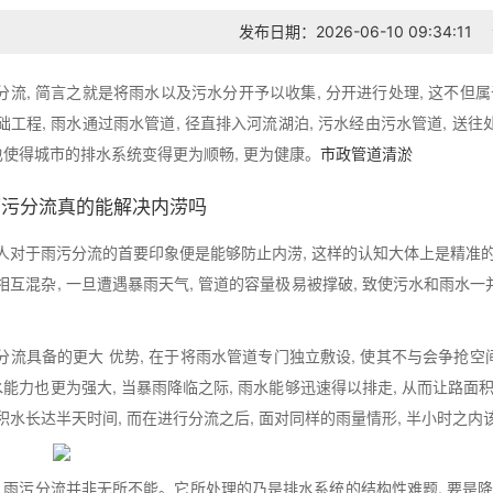
发布日期：2026-06-10 09:34:11
分流, 简言之就是将雨水以及污水分开予以收集, 分开进行处理, 这不但
础工程, 雨水通过雨水管道, 径直排入河流湖泊, 污水经由污水管道, 送
 也使得城市的排水系统变得更为顺畅, 更为健康。
市政管道清淤
雨污分流真的能解决内涝吗
人对于雨污分流的首要印象便是能够防止内涝, 这样的认知大体上是精准
相互混杂, 一旦遭遇暴雨天气, 管道的容量极易被撑破, 致使污水和雨水一
分流具备的更大 优势, 在于将雨水管道专门独立敷设, 使其不与会争
排水能力也更为强大, 当暴雨降临之际, 雨水能够迅速得以排走, 从而让路
积水长达半天时间, 而在进行分流之后, 面对同样的雨量情形, 半小时之
, 雨污分流并非无所不能。它所处理的乃是排水系统的结构性难题, 要是