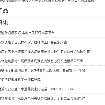
产品
资讯
管道疏通哪家好 本地市民好评推荐平台
下水道堵了自己搞不定，找师傅上门要花多少钱
饭店厨房下水道堵了找人疏通需要多少钱？老厨师长给你透个底
装修避坑指南：厕所反水弯到底有没有必要？选错后果严重！
马桶堵了别乱叫师傅！这3种高价套路太黑，看完省下一半钱
淤泥清理板框机工作流程详解
近专业疏通下水道最快上门电话：13657088836
城镇排水与污水处理条例关键条款解读，企业怎么合规避罚？