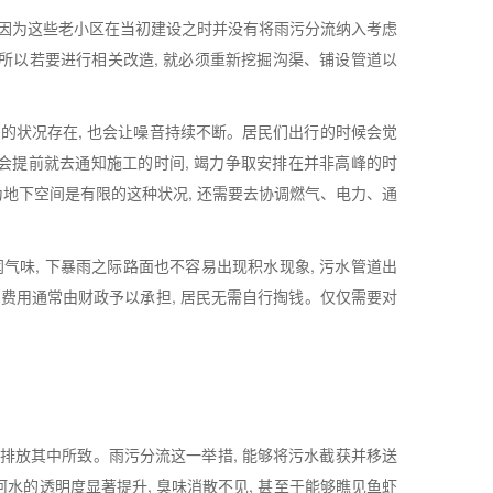
, 因为这些老小区在当初建设之时并没有将雨污分流纳入考虑
 所以若要进行相关改造, 就必须重新挖掘沟渠、铺设管道以
路的状况存在, 也会让噪音持续不断。居民们出行的时候会觉
会提前就去通知施工的时间, 竭力争取安排在并非高峰的时
地下空间是有限的这种状况, 还需要去协调燃气、电力、通
气味, 下暴雨之际路面也不容易出现积水现象, 污水管道出
需费用通常由财政予以承担, 居民无需自行掏钱。仅仅需要对
水径直排放其中所致。雨污分流这一举措, 能够将污水截获并移送
河水的透明度显著提升, 臭味消散不见, 甚至于能够瞧见鱼虾