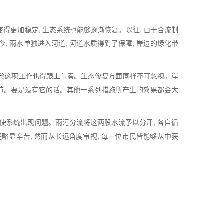
变得更加稳定, 生态系统也能够逐渐恢复。以往, 由于合流制
今, 雨水单独进入河道, 河道水质得到了保障, 岸边的绿化带
淤
这项工作也得跟上节奏。生态修复方面同样不可忽视。岸
环节。要是没有它的话。其他一系列措施所产生的效果都会大
致使系统出现问题。雨污分流将这两股水流予以分开, 各自循
略显辛苦, 然而从长远角度审视, 每一位市民皆能够从中获