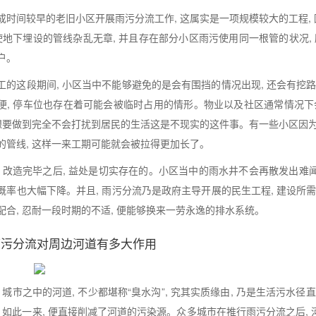
成时间较早的老旧小区开展雨污分流工作, 这属实是一项规模较大的工程
致使地下埋设的管线杂乱无章, 并且存在部分小区雨污使用同一根管的状况,
户。
工的这段期间, 小区当中不能够避免的是会有围挡的情况出现, 还会有挖
便, 停车位也存在着可能会被临时占用的情形。物业以及社区通常情况下
而想要做到完全不会打扰到居民的生活这是不现实的这件事。有一些小区因为
的管线, 这样一来工期可能就会被拉得更加长了。
, 改造完毕之后, 益处是切实存在的。小区当中的雨水井不会再散发出难闻
概率也大幅下降。并且, 雨污分流乃是政府主导开展的民生工程, 建设所
配合, 忍耐一段时期的不适, 便能够换来一劳永逸的排水系统。
雨污分流对周边河道有多大作用
, 城市之中的河道, 不少都堪称“臭水沟”, 究其实质缘由, 乃是生活污
, 如此一来, 便直接削减了河道的污染源。众多城市在推行雨污分流之后, 