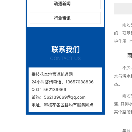
疏通新闻
行业资讯
雨污
的一项基
护作用,
联系我们
CONTACT US
不少
攀枝花本地管道疏通网
水与污水
24小时咨询电话：13657088836
态。
Q Q：562139669
雨污
邮箱：562139669@qq.com
些, 其
地址：攀枝花各区县均有服务网点
某个路段
毕竟