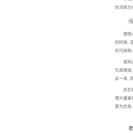
状况极为
使雨
的时候,
的污染物
家附
究其根由,
此一来,
存在
理大量被
更为优良