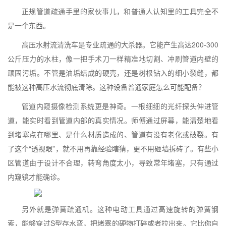
正规管道疏通手里的家伙事儿，和普通人认知里的工具完全不
是一个东西。
高压水射流清洗车是专业疏通的大杀器。它能产生高达200-300
公斤压力的水柱，像一把手术刀一样精准地切割、冲刷管道内壁的
顽固污垢。不管是油垢结成的硬壳，还是树根钻入的细小裂缝，都
能被这种高压水流彻底清除。这种设备普通家庭怎么可能配备？
管道内窥摄像检测系统更是神奇。一根细细的光纤探头伸进管
道，能实时看到管道内部的真实情况。师傅通过屏幕，能清楚地看
到堵塞点在哪里、是什么材质造成的、管道有没有老化或破裂。有
了这个“透视眼”，就不用再靠经验瞎猜，更不用砸墙拆砖了。有些小
区管道由于设计不合理，转弯角度太小，导致常年堵塞，只有通过
内窥镜才能确诊。
另外就是弹簧疏通机。这种电动工具通过高速旋转的弹簧钢
索，能够穿过S型存水弯，把堵塞的硬物打碎或者拉出来。它比你自