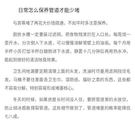
日常怎么保养管道才能少堵
与其等堵了再花大价钱疏通，不如平时多注意保养。
厨房水槽一定要装过滤网，把食物残渣拦在入口处。每周烧一
壶开水，分次倒入下水道，可以慢慢溶解管壁上的油垢。每个月用
半杯小苏打加半杯白醋倒进下水道，静置十几分钟后再用热水冲，
能起到很好的清洁除臭效果。
卫生间地漏要定期清理上面的头发，洗澡时尽量用滤网挡住毛
发。马桶不要往里面丢卫生巾、湿厕纸、猫砂之类的东西，这些都
不容易分解，特别容易形成堵塞核心。
冬天的时候，如果房屋长时间没人住，要把管道里的水放空，
防止结冰膨胀撑裂管道。这些细节做到了，管道堵塞的概率能降低
七八成。