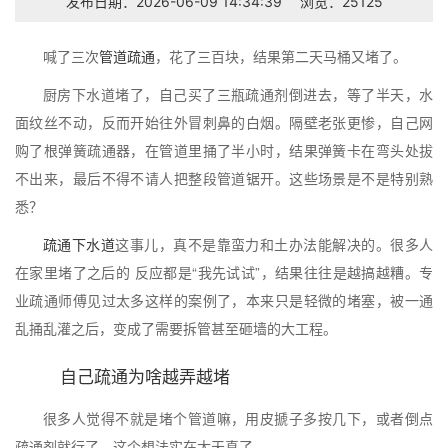
发布日期：2026-06-09 14:34:39
浏览：25125
喊了三次
管道疏通
，花了三百块，结果第二天马桶又堵了。
厨房下水道堵了，自己买了三瓶疏通剂倒进去，等了半天，水
面纹丝不动，反而开始往外冒刺鼻的白烟。隔壁老张更惨，自己网
购了根弹簧疏通器，在管道里捅了半小时，结果弹簧卡在弯头处拔
不出来，最后不得不请人把整段管道锯开。这些场景是不是特别熟
悉？
疏通下水道
这事儿，真不是靠蛮力和土办法能解决的。很多人
在家里堵了之后的 反应都是“我先试试”，结果往往是越搞越糟。专
业疏通师傅见过太多这样的案例了，本来只是轻微的堵塞，被一通
乱捅乱灌之后，变成了需要拆管甚至砸墙的大工程。
自己疏通为啥越弄越堵
很多人觉得不就是堵个管道嘛，用皮搋子多按几下，或者倒点
疏通剂就行了。这个想法实在太天真了。