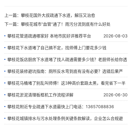
上一篇：
攀枝花国外大叔疏通下水道，解压又治愈
下一篇：
攀枝花城市“血管”通了！雨污分流到底有什么好处
攀枝花管道疏通哪家好 本地市民好评推荐平台
2026-08-03
攀枝花下水道堵了自己搞不定，找师傅上门要花多少钱
攀枝花饭店厨房下水道堵了找人疏通需要多少钱？老厨师长给你透
2026-08-02
个底
攀枝花装修避坑指南：厕所反水弯到底有没有必要？选错后果严
重！
攀枝花马桶堵了别乱叫师傅！这3种高价套路太黑，看完省下一半
2026-07-25
钱
攀枝花淤泥清理板框机工作流程详解
2026-06-30
2026-07-21
攀枝花附近专业疏通下水道最快上门电话：13657088836
2026-07-12
攀枝花城镇排水与污水处理条例关键条款解读，企业怎么合规避
2026-06-28
罚？