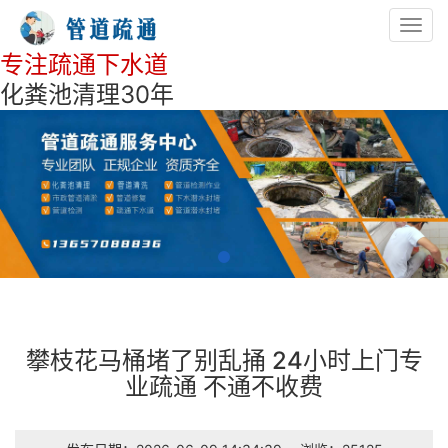
Toggl
navig
专注疏通下水道
化粪池清理30年
攀枝花马桶堵了别乱捅 24小时上门专
业疏通 不通不收费