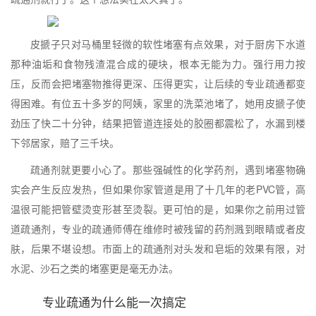
皮搋子只对马桶里轻微的软性堵塞有点效果，对于厨房下水道
那种油垢和食物残渣混合成的硬块，根本无能为力。强行用力按
压，反而会把堵塞物推得更深、压得更实，让后续的专业疏通都变
得困难。有位五十多岁的阿姨，家里的洗菜池堵了，她用皮搋子使
劲压了快二十分钟，结果把管道连接处的胶圈都震松了，水漏到楼
下邻居家，赔了三千块。
疏通剂就更要小心了。那些强碱性的化学药剂，遇到堵塞物确
实会产生反应发热，但如果你家管道是用了十几年的老PVC管，高
温很可能把管壁烫变形甚至烫裂。更可怕的是，如果你之前用过管
道疏通剂，专业的疏通师傅在维修时被残留的药剂溅到眼睛或者皮
肤，后果不堪设想。市面上的疏通剂对头发和皂垢的效果有限，对
水泥、沙石之类的堵塞更是毫无办法。
专业疏通为什么能一次搞定