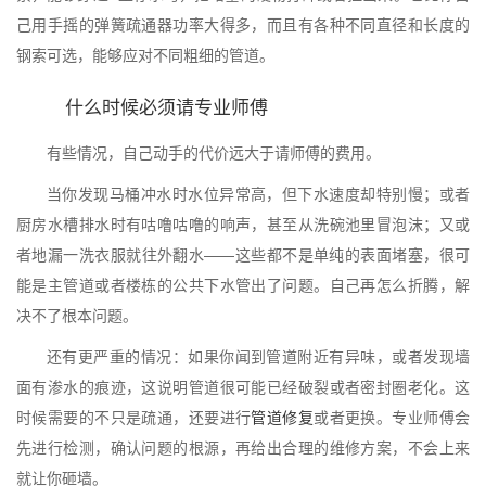
己用手摇的弹簧疏通器功率大得多，而且有各种不同直径和长度的
钢索可选，能够应对不同粗细的管道。
什么时候必须请专业师傅
有些情况，自己动手的代价远大于请师傅的费用。
当你发现马桶冲水时水位异常高，但下水速度却特别慢；或者
厨房水槽排水时有咕噜咕噜的响声，甚至从洗碗池里冒泡沫；又或
者地漏一洗衣服就往外翻水——这些都不是单纯的表面堵塞，很可
能是主管道或者楼栋的公共下水管出了问题。自己再怎么折腾，解
决不了根本问题。
还有更严重的情况：如果你闻到管道附近有异味，或者发现墙
面有渗水的痕迹，这说明管道很可能已经破裂或者密封圈老化。这
时候需要的不只是疏通，还要进行
管道修复
或者更换。专业师傅会
先进行检测，确认问题的根源，再给出合理的维修方案，不会上来
就让你砸墙。