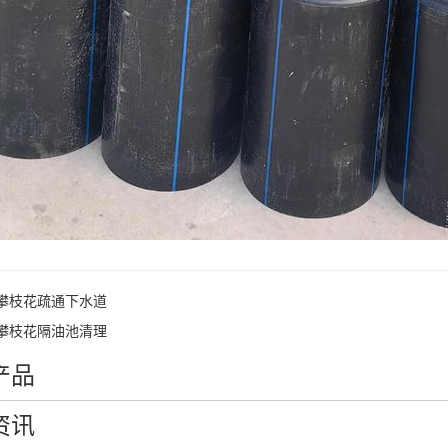
攀枝花疏通下水道
攀枝花隔油池清理
产品
资讯