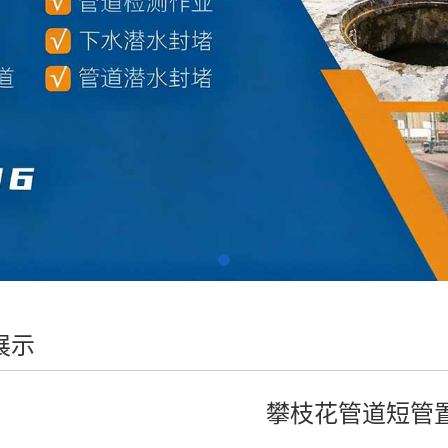
展示
攀枝花管道短管